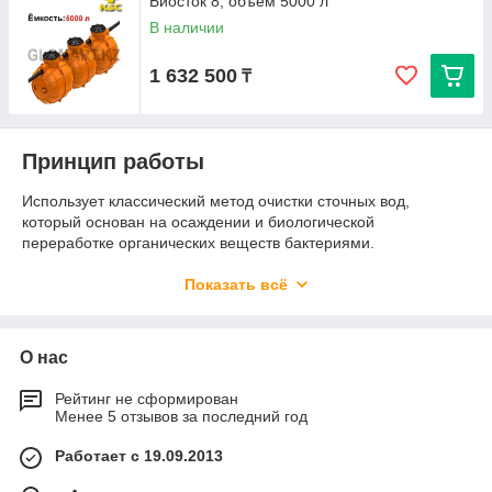
Биосток 8, объем 5000 л
В наличии
1 632 500
₸
Принцип работы
Использует классический метод очистки сточных вод,
который основан на осаждении и биологической
переработке органических веществ бактериями.
Загрязненные стоки проходят через систему фильтрации, где
бактерии разлагают органические вещества, обеспечивая
Показать всё
очистку воды. Очищенная вода затем уходит в грунт, не
нанося вреда окружающей среде.
Особенности и преимущества
О нас
Исключительная прочность
: Изготовлена из
Рейтинг не сформирован
Менее 5 отзывов за последний год
высококачественных материалов, что обеспечивает её
долговечность и устойчивость к внешним
Работает с 19.09.2013
воздействиям. Конструкция рассчитана на
эксплуатацию в любых климатических условиях.