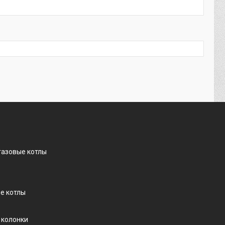
газовые котлы
е котлы
 колонки