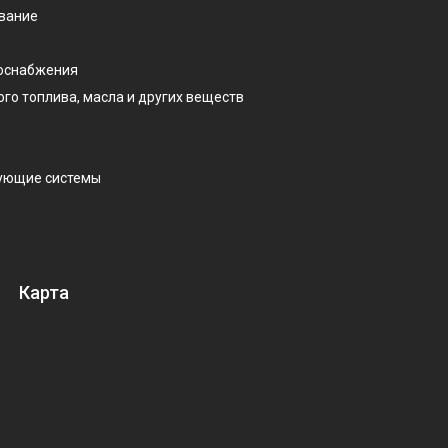
ование
доснабжения
ого топлива, масла и других веществ
рующие системы
Карта