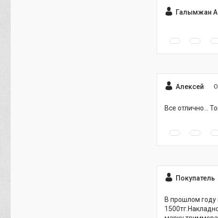
Галымжан А
Алексей
О
Все отлично... 
Покупатель
В прошлом году 
1500тг.Накладно
марку триммера 