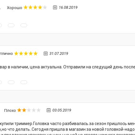
.
16.08.2019
Хорошо
31.07.2019
тлично
Товар в наличии, цена актуальна. Отправили на следущий день посл
03.05.2019
Плохо
купили триммер.Головка часто разбивалась.за сезон пришлось ме
,но что делать..Сегодня пришла в магазин за новой головкой-на
и предложил упаковку,но цены на ней не стояло,немного покопавши