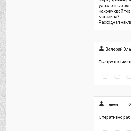
удивлённые вопр
нахожу свой тов
магазина?
Расходная накл
Валерий Вл
Быстро и качес
Павел Т.
О
Оперативно раб