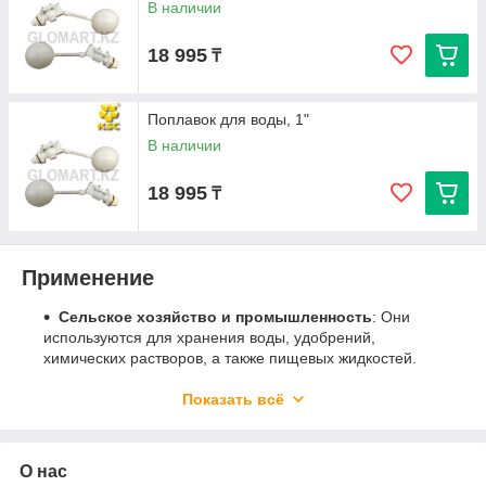
В наличии
18 995
₸
Поплавок для воды, 1"
В наличии
18 995
₸
Применение
Сельское хозяйство и промышленность
: Они
используются для хранения воды, удобрений,
химических растворов, а также пищевых жидкостей.
Такие ёмкости можно встретить на молочных
предприятиях, заводах по производству газированных
Показать всё
напитков и во многих других отраслях. Их прочность и
устойчивость к внешним воздействиям делают их
идеальными для длительного хранения различных
О нас
жидкостей.