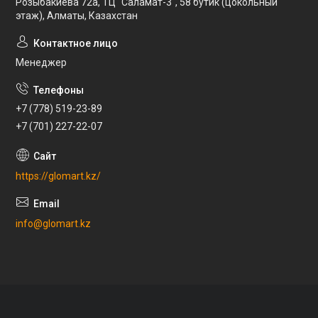
Розыбакиева 72а, ТЦ "Саламат-3", 58 бутик (цокольный
этаж), Алматы, Казахстан
Менеджер
+7 (778) 519-23-89
+7 (701) 227-22-07
https://glomart.kz/
info@glomart.kz