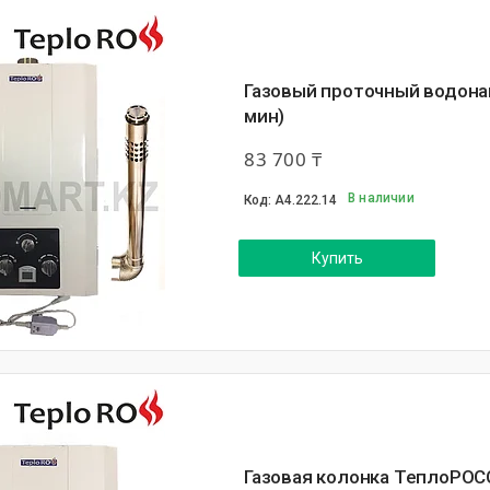
Газовый проточный водона
мин)
83 700 ₸
В наличии
А4.222.14
Купить
Газовая колонка ТеплоРОСС