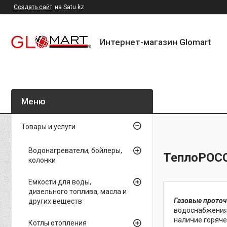
Создать сайт
на Satu.kz
Интернет-магазин Glomart
Товары и услуги
Водонагреватели, бойлеры,
ТеплоРОС
колонки
Емкости для воды,
дизельного топлива, масла и
Газовые прото
других веществ
водоснабжения.
наличие горяче
Котлы отопления