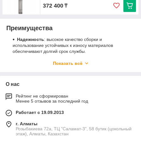
372 400
₸
Преимущества
Надежность
: высокое качество сборки и
использование устойчивых к износу материалов
обеспечивают долгий срок службы.
Высокая производительность
: обладают высоким
Показать всё
КПД, что делает их эффективными для различных
задач.
Легкость установки и эксплуатации
: благодаря
О нас
встроенному конденсатору и длинному кабелю
электропитания, установка насоса не требует
Рейтинг не сформирован
специальных навыков и инструментов.
Менее 5 отзывов за последний год
Область применения
Работает с 19.09.2013
Водоснабжение
: идеальны для использования в
г. Алматы
системах поддержания давления.
Розыбакиева 72а, ТЦ "Саламат-3", 58 бутик (цокольный
Полив
: подходят для автоматизированных систем
этаж), Алматы, Казахстан
полива и других задач.