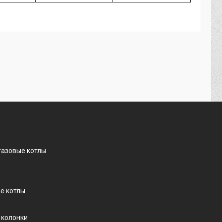
газовые котлы
е котлы
 колонки