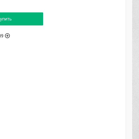
упить
89