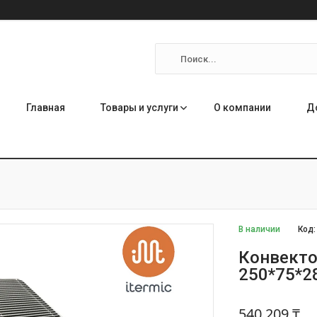
Главная
Товары и услуги
О компании
Д
В наличии
Код
Конвекто
250*75*2
540 209 ₸