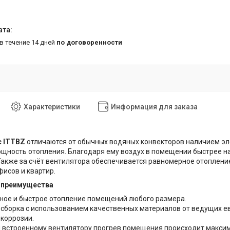
 в течение 14 дней
по договоренности
Характеристики
Информация для заказа
c ITTBZ
отличаются от обычных водяных конвекторов наличием эл
щность отопления. Благодаря ему воздух в помещении быстрее наг
акже за счёт вентилятора обеспечивается равномерное отоплени
исов и квартир.
 преимущества
ое и быстрое отопление помещений любого размера.
сборка с использованием качественных материалов от ведущих е
 коррозии.
 встроенному вентилятору прогрев помещения происходит максим