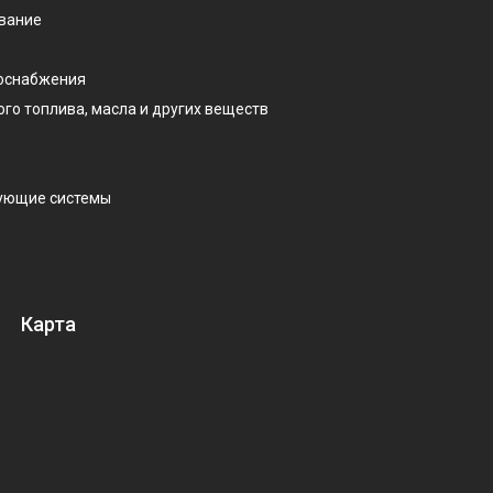
ование
доснабжения
ого топлива, масла и других веществ
рующие системы
Карта