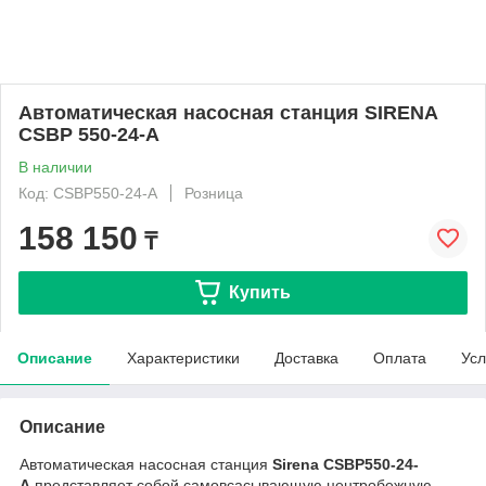
Автоматическая насосная станция SIRENA
CSBP 550-24-A
В наличии
Код: CSBP550-24-A
Розница
158 150
₸
Купить
Описание
Характеристики
Доставка
Оплата
Усл
Описание
Автоматическая насосная станция
Sirena CSBP550-24-
A
представляет собой самовсасывающую центробежную