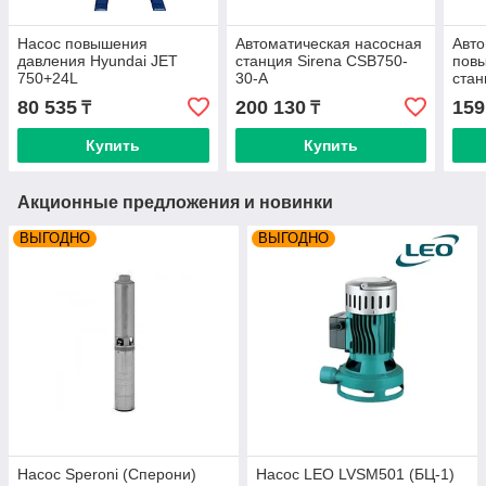
Насос повышения
Автоматическая насосная
Авто
давления Hyundai JET
станция Sirena CSB750-
повы
750+24L
30-A
ста
100/
80 535
200 130
159
₸
₸
Купить
Купить
Акционные предложения и новинки
ВЫГОДНО
ВЫГОДНО
Насос Speroni (Сперони)
Насос LEO LVSM501 (БЦ-1)