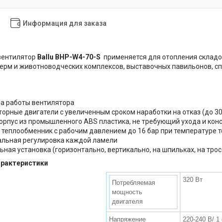
Информация для заказа
вентилятор
Ballu BHP-W4-70-S
применяется для отопления складов
ерм и животноводческих комплексов, выставочных павильонов, с
а работы вентилятора
орные двигатели с увеличенным сроком наработки на отказ (до 30
орпус из промышленного ABS пластика, не требующий ухода и кон
теплообменник с рабочим давлением до 16 бар при температуре т
льная регулировка каждой ламели
ная установка (горизонтально, вертикально, на шпильках, на трос
арактеристики
320 Вт
Потребляемая
мощность
двигателя
Напряжение
220-240 В/ 1