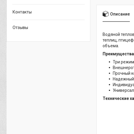
Контакты
Описание
Отзывы
Водяной тепло
теплиц, птицеф
объема.
Преимущества
Три режим
Внешнерот
Прочный к
Надежный 
Индивидуа
Универсаль
Технические х