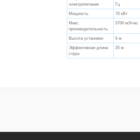
электропитания
Гц
Мощность
70 кВт
Макс.
5700 м3/час
производительность
Высота установки
6 м
Эффективная длина
25 м
струи