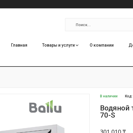
Главная
Товары и услуги
О компании
Д
В наличии
Код
Водяной 
70-S
301 010 ₸