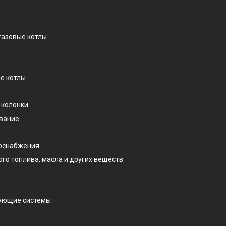
газовые котлы
е котлы
 колонки
ование
доснабжения
ого топлива, масла и других веществ
рующие системы