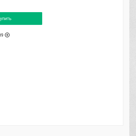
упить
89