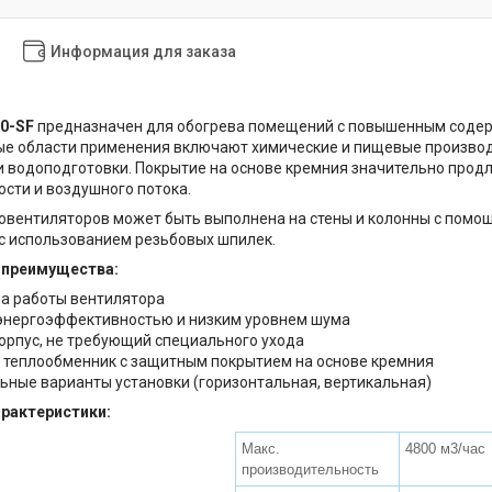
Информация для заказа
70-SF
предназначен для обогрева помещений с повышенным содерж
ые области применения включают химические и пищевые производ
и водоподготовки. Покрытие на основе кремния значительно прод
сти и воздушного потока.
овентиляторов может быть выполнена на стены и колонны с помощ
 с использованием резьбовых шпилек.
 преимущества:
а работы вентилятора
энергоэффективностью и низким уровнем шума
орпус, не требующий специального ухода
теплообменник с защитным покрытием на основе кремния
ьные варианты установки (горизонтальная, вертикальная)
арактеристики:
Макс.
4800 м3/час
производительность