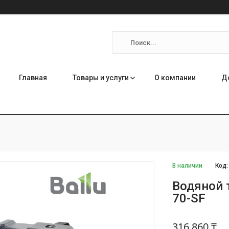
Главная
Товары и услуги
О компании
Д
В наличии
Код
Водяной 
70-SF
316 860 ₸