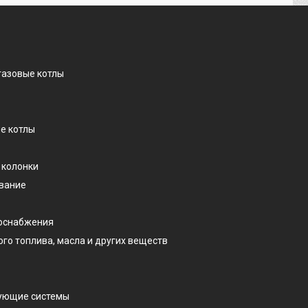
газовые котлы
е котлы
 колонки
ование
доснабжения
ого топлива, масла и других веществ
рующие системы