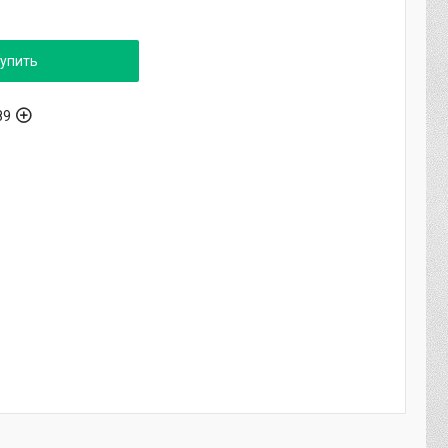
упить
89