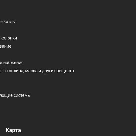
е котлы
 колонки
ование
доснабжения
ого топлива, масла и других веществ
рующие системы
Карта