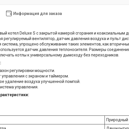
Информация для заказа
вый котел Deluxe S с закрытой камерой сгорания и коаксиальны
я регулируемый вентилятор, датчик давления воздуха и пульт ди
 система, упрощено обслуживание таких элементов, как вторичны
используется датчик давления теплоносителя. Размеры соединени
лючать котлы к универсальному дымоходу без переходников.
:
азон регулировки мощности.
т управления с экраном и таймером.
ое удаление воздуха улучшенной помпой.
система управления.
арактеристики:
Природный 
тла
Двухконту