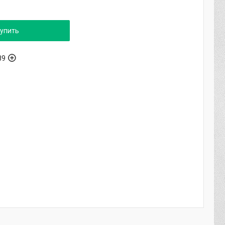
упить
89