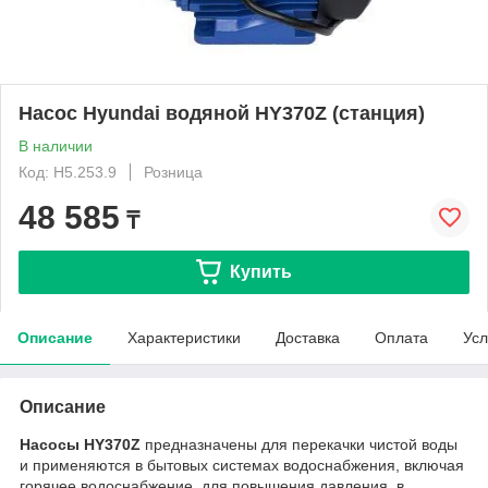
Насос Hyundai водяной HY370Z (станция)
В наличии
Код: Н5.253.9
Розница
48 585
₸
Купить
Описание
Характеристики
Доставка
Оплата
Усл
Описание
Насосы HY370Z
предназначены для перекачки чистой воды
и применяются в бытовых системах водоснабжения, включая
горячее водоснабжение, для повышения давления, в