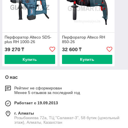
Перфоратор Alteco SDS-
Перфоратор Alteco RH
plus RH 1000-26
850-26
39 270
32 600
₸
₸
Купить
Купить
О нас
Рейтинг не сформирован
Менее 5 отзывов за последний год
Работает с 19.09.2013
г. Алматы
Розыбакиева 72а, ТЦ "Саламат-3", 58 бутик (цокольный
этаж), Алматы, Казахстан