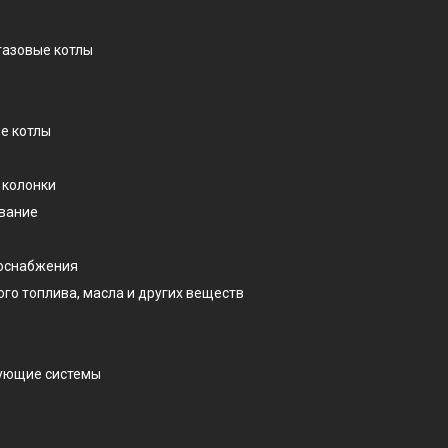
газовые котлы
е котлы
 колонки
ование
доснабжения
ого топлива, масла и других веществ
рующие системы