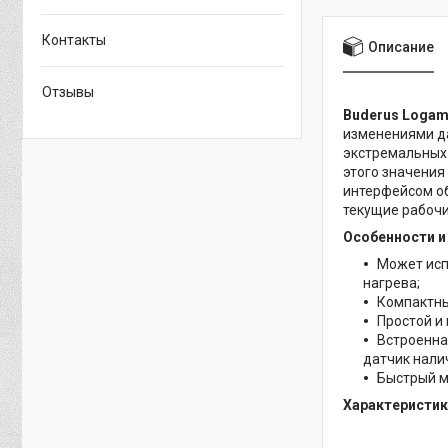
Контакты
Описание
Отзывы
Buderus Logam
изменениями да
экстремальных 
этого значения
интерфейсом о
текущие рабоч
Особенности и
Может исп
нагрева;
Компактны
Простой и
Встроенна
датчик нали
Быстрый м
Характеристик