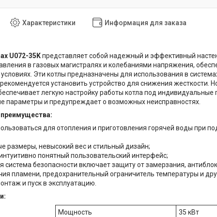
Характеристики
Информация для заказа
ax U072-35K
представляет собой надежный и эффективный настенн
вления в газовых магистралях и колебаниями напряжения, обесп
условиях. Эти котлы предназначены для использования в системах
 рекомендуется установить устройство для снижения жесткости. 
беспечивает легкую настройку работы котла под индивидуальные
ие параметры и предупреждает о возможных неисправностях.
 преимущества:
ользоваться для отопления и приготовления горячей воды при п
е размеры, невысокий вес и стильный дизайн;
 интуитивно понятный пользовательский интерфейс;
я система безопасности включает защиту от замерзания, антиблоки
чия пламени, предохранительный ограничитель температуры и дру
онтаж и пуск в эксплуатацию.
и:
Мощность
35 кВт