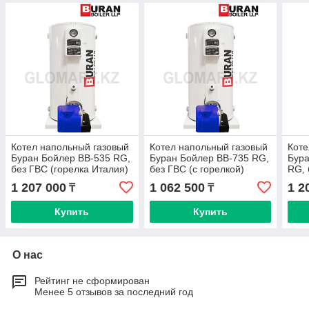
Котел напольный газовый
Котел напольный газовый
Коте
Буран Бойлер BB-535 RG,
Буран Бойлер BB-735 RG,
Бура
без ГВС (горелка Италия)
без ГВС (с горелкой)
RG, 
1 207 000
1 062 500
1 2
₸
₸
Купить
Купить
О нас
Рейтинг не сформирован
Менее 5 отзывов за последний год