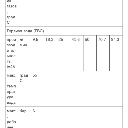
их
газов
,
град
С
Горячая вода (ГВС)
прои
л/
9,5
18,3
25
41,6
50
70,7
94,3
звод
мин
ител
ьнос
ть,
t=45
макс
град
55
.
С
темп
ерат
ура
воды
макс
бар
6
.
рабо
чее