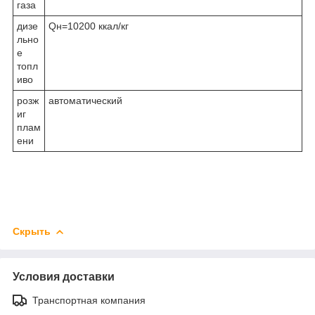
газа
дизе
Qн=10200 ккал/кг
льно
е
топл
иво
розж
автоматический
иг
плам
ени
Скрыть
Условия доставки
Транспортная компания