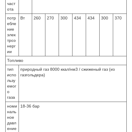
част
ота
потр
Вт
260
270
300
434
434
300
370
ебле
ние
элек
троэ
нерг
ии
Топливо
тип
природный газ 8000 ккал/нм3 / сжиженый газ (из
испо
газгольдера)
льзу
емог
о
газа
номи
18-36 бар
наль
ное
давл
ение