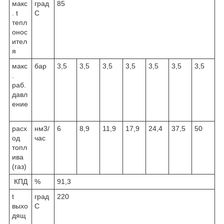
макс
град
85
. t
С
тепл
онос
ител
я
макс
бар
3,5
3,5
3,5
3,5
3,5
3,5
3,5
.
раб.
давл
ение
расх
нм
3
/
6
8,9
11,9
17,9
24,4
37,5
50
од
час
топл
ива
(газ)
КПД
%
91,3
t
град
220
выхо
С
дящ