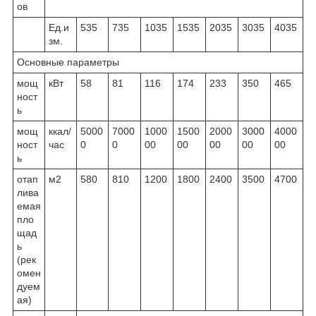
ов
Ед.и
535
735
1035
1535
2035
3035
4035
зм.
Основные параметры
мощ
кВт
58
81
116
174
233
350
465
ност
ь
мощ
ккал/
5000
7000
1000
1500
2000
3000
4000
ност
час
0
0
00
00
00
00
00
ь
отап
м
2
580
810
1200
1800
2400
3500
4700
лива
емая
пло
щад
ь
(рек
омен
дуем
ая)