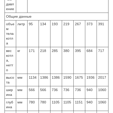
давл
ение
Общие данные
объе
литр
95
134
193
219
267
373
391
м
тела
котл
а
вес
кг
171
218
285
380
395
684
717
котл
а,
нетт
о
высо
мм
1134
1386
1386
1590
1675
1936
2017
та
шир
мм
566
566
736
736
736
940
1060
ина
глуб
мм
780
780
1105
1105
1151
940
1060
ина