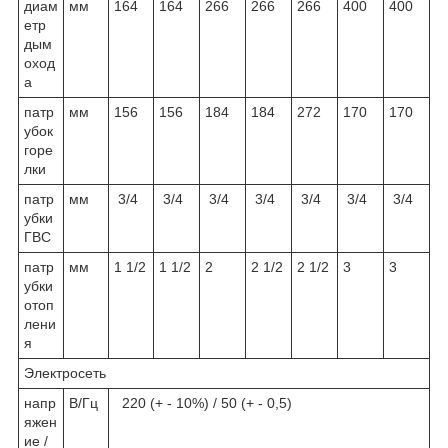
диам
мм
164
164
266
266
266
400
400
етр
дым
оход
а
патр
мм
156
156
184
184
272
170
170
убок
горе
лки
патр
мм
3/4
3/4
3/4
3/4
3/4
3/4
3/4
убки
ГВС
патр
мм
1 1/2
1 1/2
2
2 1/2
2 1/2
3
3
убки
отоп
лени
я
Электросеть
напр
В/Гц
220 (+ - 10%) / 50 (+ - 0,5)
яжен
ие /