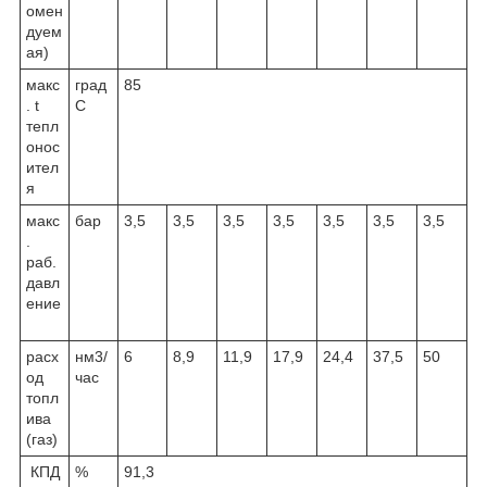
омен
дуем
ая)
макс
град
85
. t
С
тепл
онос
ител
я
макс
бар
3,5
3,5
3,5
3,5
3,5
3,5
3,5
.
раб.
давл
ение
расх
нм
3
/
6
8,9
11,9
17,9
24,4
37,5
50
од
час
топл
ива
(газ)
КПД
%
91,3