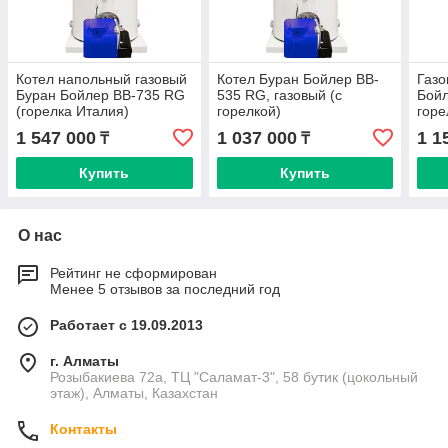
Котел напольный газовый
Котел Буран Бойлер BB-
Газо
Буран Бойлер BB-735 RG
535 RG, газовый (с
Бойл
(горелка Италия)
горелкой)
горе
1 547 000
1 037 000
1 1
₸
₸
Купить
Купить
О нас
Рейтинг не сформирован
Менее 5 отзывов за последний год
Работает с 19.09.2013
г. Алматы
Розыбакиева 72а, ТЦ "Саламат-3", 58 бутик (цокольный
этаж), Алматы, Казахстан
Контакты