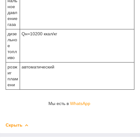
наль
ное
давл
ение
газа
дизе
Qн=10200 ккал/кг
льно
е
топл
иво
розж
автоматический
иг
плам
ени
Мы есть в
WhatsApp
Скрыть