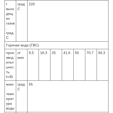
t
град
220
выхо
С
дящ
их
газов
,
град
С
Горячая вода (ГВС)
прои
л/
9,5
18,3
25
41,6
50
70,7
94,3
звод
мин
ител
ьнос
ть,
t=45
макс
град
55
.
С
темп
ерат
ура
воды