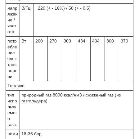
напр
В/Гц
220 (+ - 10%) / 50 (+ - 0,5)
яжен
ие /
част
ота
потр
Вт
260
270
300
434
434
300
370
ебле
ние
элек
троэ
нерг
ии
Топливо
тип
природный газ 8000 ккал/нм3 / сжиженый газ (из
испо
газгольдера)
льзу
емог
о
газа
номи
18-36 бар