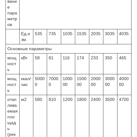
вани
е
пара
метр
ов
Ед.и
535
735
1035
1535
2035
3035
4035
зм.
Основные параметры
мощ
кВт
58
81
116
174
233
350
465
ност
ь
мощ
ккал/
5000
7000
1000
1500
2000
3000
4000
ност
час
0
0
00
00
00
00
00
ь
отап
м
2
580
810
1200
1800
2400
3500
4700
лива
емая
пло
щад
ь
(рек