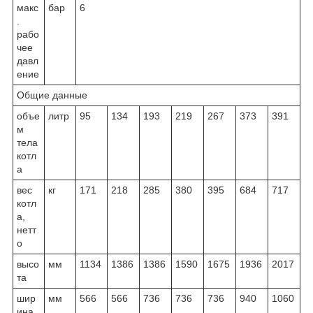
макс
бар
6
.
рабо
чее
давл
ение
Общие данные
объе
литр
95
134
193
219
267
373
391
м
тела
котл
а
вес
кг
171
218
285
380
395
684
717
котл
а,
нетт
о
высо
мм
1134
1386
1386
1590
1675
1936
2017
та
шир
мм
566
566
736
736
736
940
1060
ина