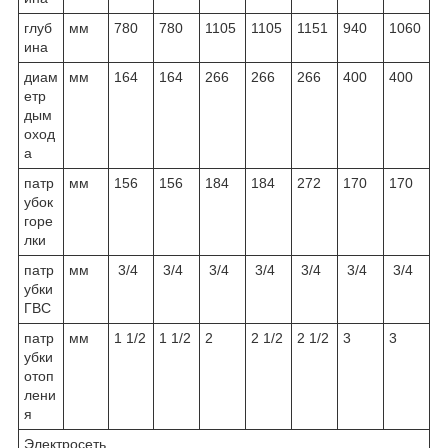
глуб
мм
780
780
1105
1105
1151
940
1060
ина
диам
мм
164
164
266
266
266
400
400
етр
дым
оход
а
патр
мм
156
156
184
184
272
170
170
убок
горе
лки
патр
мм
3/4
3/4
3/4
3/4
3/4
3/4
3/4
убки
ГВС
патр
мм
1 1/2
1 1/2
2
2 1/2
2 1/2
3
3
убки
отоп
лени
я
Электросеть