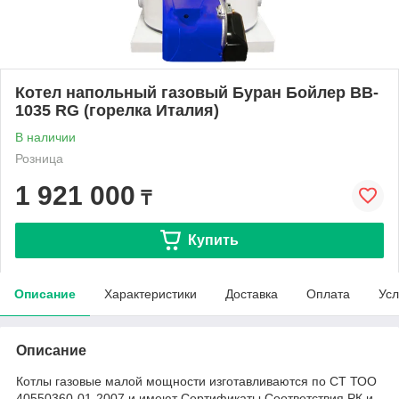
Котел напольный газовый Буран Бойлер BB-
1035 RG (горелка Италия)
В наличии
Розница
1 921 000
₸
Купить
Описание
Характеристики
Доставка
Оплата
Усл
Описание
Котлы газовые малой мощности изготавливаются по СТ ТОО
40550360-01-2007 и имеют Сертификаты Соответствия РК и