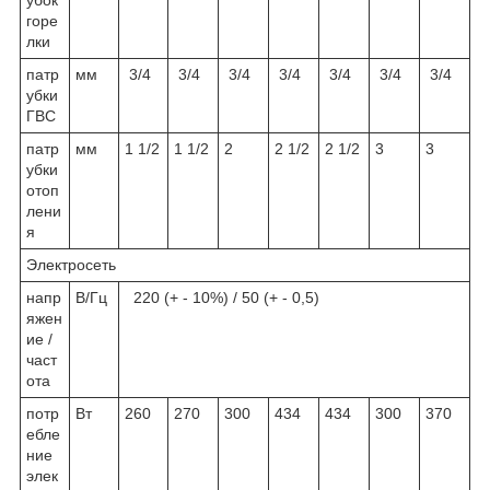
горе
лки
патр
мм
3/4
3/4
3/4
3/4
3/4
3/4
3/4
убки
ГВС
патр
мм
1 1/2
1 1/2
2
2 1/2
2 1/2
3
3
убки
отоп
лени
я
Электросеть
напр
В/Гц
220 (+ - 10%) / 50 (+ - 0,5)
яжен
ие /
част
ота
потр
Вт
260
270
300
434
434
300
370
ебле
ние
элек