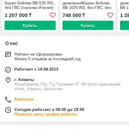
Буран Бойлер BB-535 RG,
дизельныйБуран Бойлер
диз
без ГВС (горелка Италия)
BB 1035 RD, без ГВС, без
BB 1
горелки
(гор
1 207 000
748 000
1 2
₸
₸
Купить
Купить
О нас
Рейтинг не сформирован
Менее 5 отзывов за последний год
Работает с 19.09.2013
г. Алматы
Розыбакиева 72а, ТЦ "Саламат-3", 58 бутик (цокольный
этаж), Алматы, Казахстан
Контакты
Сегодня работает с 09:00 до 18:00
Показать весь график работы