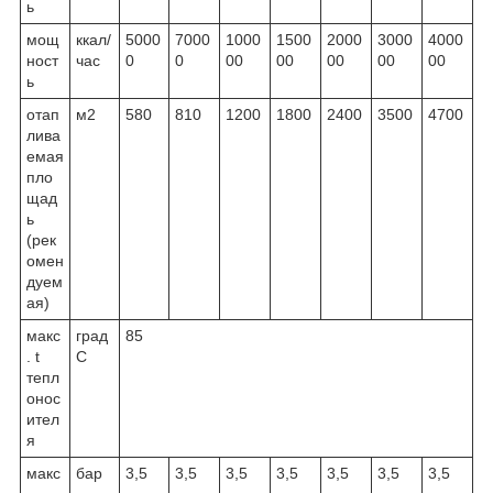
ь
мощ
ккал/
5000
7000
1000
1500
2000
3000
4000
ност
час
0
0
00
00
00
00
00
ь
отап
м
2
580
810
1200
1800
2400
3500
4700
лива
емая
пло
щад
ь
(рек
омен
дуем
ая)
макс
град
85
. t
С
тепл
онос
ител
я
макс
бар
3,5
3,5
3,5
3,5
3,5
3,5
3,5