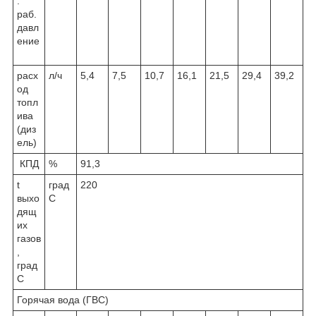
.
раб.
давл
ение
расх
л/ч
5,4
7,5
10,7
16,1
21,5
29,4
39,2
од
топл
ива
(диз
ель)
КПД
%
91,3
t
град
220
выхо
С
дящ
их
газов
,
град
С
Горячая вода (ГВС)