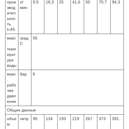
прои
л/
9,5
18,3
25
41,6
50
70,7
94,3
звод
мин
ител
ьнос
ть,
t=45
макс
град
55
.
С
темп
ерат
ура
воды
макс
бар
6
.
рабо
чее
давл
ение
Общие данные
объе
литр
95
134
193
219
267
373
391
м