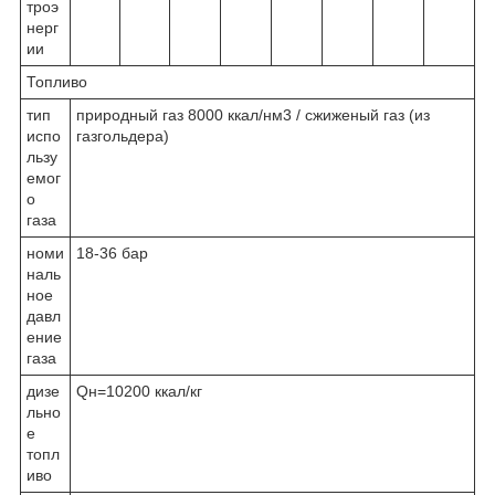
троэ
нерг
ии
Топливо
тип
природный газ 8000 ккал/нм3 / сжиженый газ (из
испо
газгольдера)
льзу
емог
о
газа
номи
18-36 бар
наль
ное
давл
ение
газа
дизе
Qн=10200 ккал/кг
льно
е
топл
иво