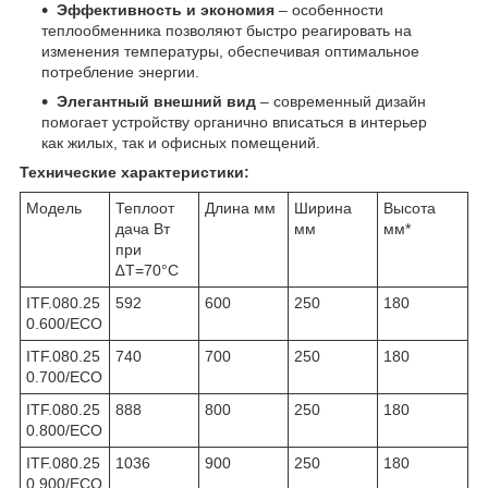
Эффективность и экономия
– особенности
теплообменника позволяют быстро реагировать на
изменения температуры, обеспечивая оптимальное
потребление энергии.
Элегантный внешний вид
– современный дизайн
помогает устройству органично вписаться в интерьер
как жилых, так и офисных помещений.
Технические характеристики:
Модель
Теплоот
Длина мм
Ширина
Высота
дача Вт
мм
мм*
при
∆T=70°C
ITF.080.25
592
600
250
180
0.600/ECO
ITF.080.25
740
700
250
180
0.700/ECO
ITF.080.25
888
800
250
180
0.800/ECO
ITF.080.25
1036
900
250
180
0.900/ECO