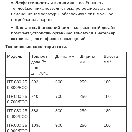
Эффективность и экономия
– особенности
теплообменника позволяют быстро реагировать на
изменения температуры, обеспечивая оптимальное
потребление энергии.
Элегантный внешний вид
– современный дизайн
помогает устройству органично вписаться в интерьер
как жилых, так и офисных помещений.
Технические характеристики:
Модель
Теплоот
Длина мм
Ширина
Высота
дача Вт
мм
мм*
при
∆T=70°C
ITF.080.25
592
600
250
180
0.600/ECO
ITF.080.25
740
700
250
180
0.700/ECO
ITF.080.25
888
800
250
180
0.800/ECO
ITF.080.25
1036
900
250
180
0.900/ECO