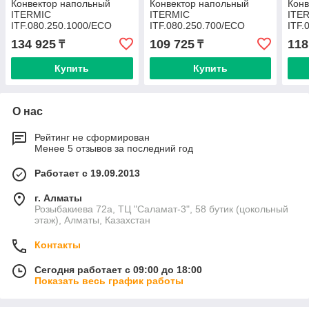
Конвектор напольный
Конвектор напольный
Конв
ITERMIC
ITERMIC
ITE
ITF.080.250.1000/ECO
ITF.080.250.700/ECO
ITF.
134 925
109 725
118
₸
₸
Купить
Купить
О нас
Рейтинг не сформирован
Менее 5 отзывов за последний год
Работает с 19.09.2013
г. Алматы
Розыбакиева 72а, ТЦ "Саламат-3", 58 бутик (цокольный
этаж), Алматы, Казахстан
Контакты
Сегодня работает с 09:00 до 18:00
Показать весь график работы