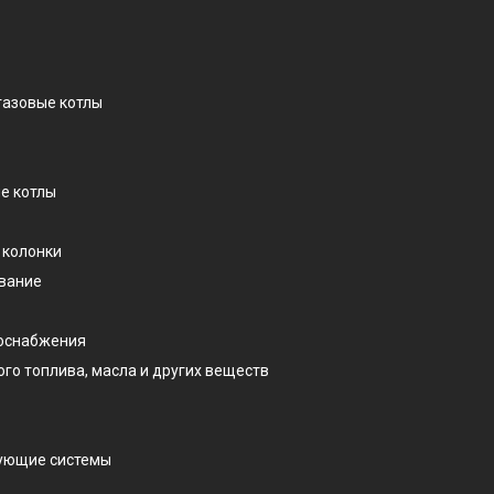
газовые котлы
е котлы
 колонки
ование
доснабжения
ого топлива, масла и других веществ
рующие системы