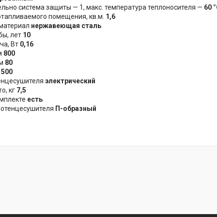
льно система защиты — 1, макс. температура теплоносителя —
60 
тапливаемого помещения, кв.м.
1,6
 материал
нержавеющая сталь
бы, лет
10
ча, Вт
0,16
м
800
мм
80
м
500
енцесушителя
электрический
о, кг
7,5
омплекте
есть
лотенцесушителя
П-образный