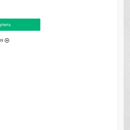
упить
89