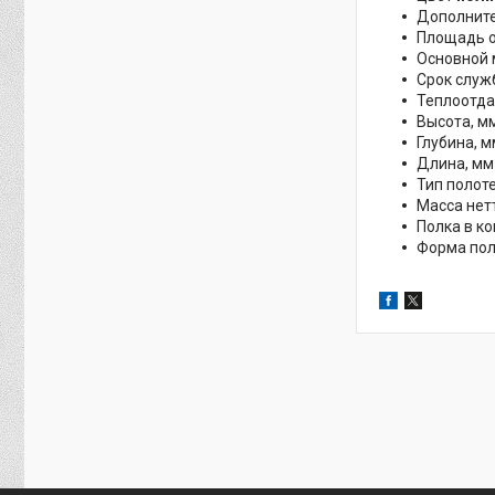
Дополните
Площадь о
Основной
Срок служ
Теплоотда
Высота, м
Глубина, 
Длина, м
Тип полот
Масса нетт
Полка в к
Форма по