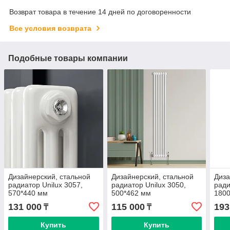
Возврат товара в течение 14 дней по договоренности
Все условия возврата
Подобные товары компании
Дизайнерский, стальной
Дизайнерский, стальной
Диза
радиатор Unilux 3057,
радиатор Unilux 3050,
ради
570*440 мм
500*462 мм
180
131 000
115 000
193
₸
₸
Купить
Купить