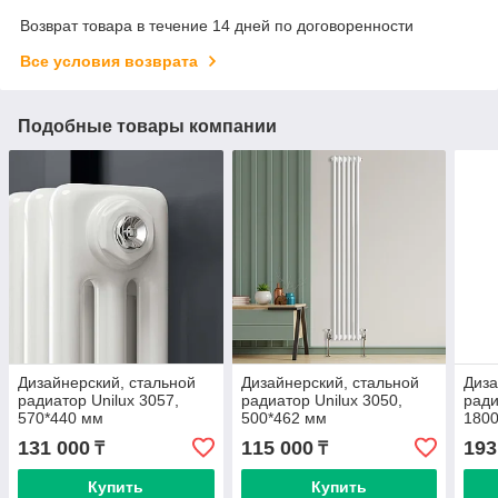
Возврат товара в течение 14 дней по договоренности
Все условия возврата
Подобные товары компании
Дизайнерский, стальной
Дизайнерский, стальной
Диза
радиатор Unilux 3057,
радиатор Unilux 3050,
ради
570*440 мм
500*462 мм
180
131 000
115 000
193
₸
₸
Купить
Купить