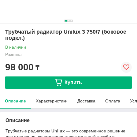
Трубчатый радиатор Unilux 3 750/7 (боковое
подкл.)
В наличии
Розница
98 000
₸
Купить
Описание
Характеристики
Доставка
Оплата
Усл
Описание
Трубчатые радиаторы
Unilux
— это современное решение
для отопления, сочетающее выразительный дизайн и