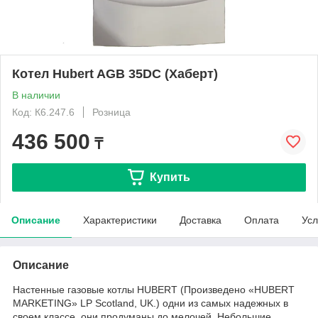
Котел Hubert AGB 35DC (Хаберт)
В наличии
Код: К6.247.6
Розница
436 500
₸
Купить
Описание
Характеристики
Доставка
Оплата
Усл
Описание
Настенные газовые котлы HUBERT (Произведено «HUBERT
MARKETING» LP Scotland, UK.) одни из самых надежных в
своем классе, они продуманы до мелочей. Небольшие