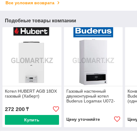
Все условия возврата
Подобные товары компании
Котел HUBERT AGB 18DX
Газовый настенный
Конв
газовый (Хаберт)
двухконтурный котел
Bude
Buderus Logamax U072-
(одн
35K
272 200
₸
Цену уточняйте
Цен
Купить