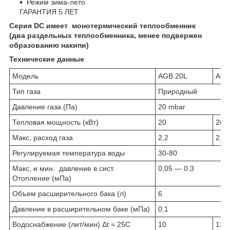
Режим зима-лето
ГАРАНТИЯ 5 ЛЕТ
Серия DC имеет монотермический теплообменник
(два раздельных теплообменника, менее подвержен
образованию накипи)
Технические данные
Модель
AGB 20L
AGB
Тип газа
Природный
Давление газа (Па)
20 mbar
Тепловая мощность (кВт)
20
26
Макс, расход газа
2,2
2,8
Регулируемая температура воды
30-80
Макс, и мин. давление в сист.
0,05 — 0,3
Отопление (мПа)
Объем расширительного бака (л)
6
Давление в расширительном баке (мПа)
0,1
Водоснабжение (лит/мин) Δt = 25С
10
13,6