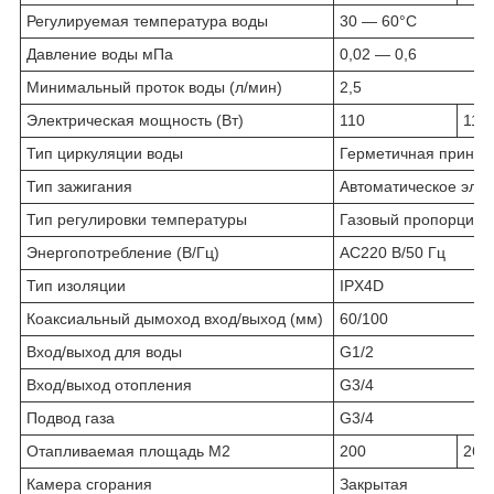
Регулируемая температура воды
30 — 60°С
Давление воды мПа
0,02 — 0,6
Минимальный проток воды (л/мин)
2,5
Электрическая мощность (Вт)
110
110
Тип циркуляции воды
Герметичная принуд
Тип зажигания
Автоматическое элек
Тип регулировки температуры
Газовый пропорцион
Энергопотребление (В/Гц)
АС220 В/50 Гц
Тип изоляции
IPX4D
Коаксиальный дымоход вход/выход (мм)
60/100
Вход/выход для воды
G1/2
Вход/выход отопления
G3/4
Подвод газа
G3/4
Отапливаемая площадь M2
200
260
Камера сгорания
Закрытая