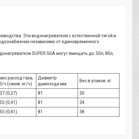
зводства. Эти водонагреватели с естественной тягой и
водоснабжение независимо от единовременного
донагреватели SUPER SGA могут вмещать до: 50л, 80л,
акс.расход газа,
Диаметр
Вес в упаков. кг
3/ч (сжиж. кг/ч)
дымохода мм
,37 (0,27)
81
30
,55 (0,41)
81
34
,55 (0,41)
81
38