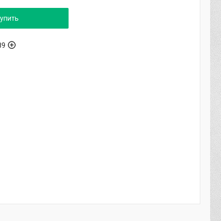
упить
89