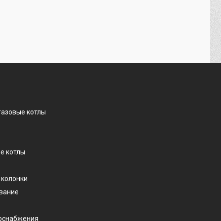
газовые котлы
е котлы
 колонки
ование
доснабжения