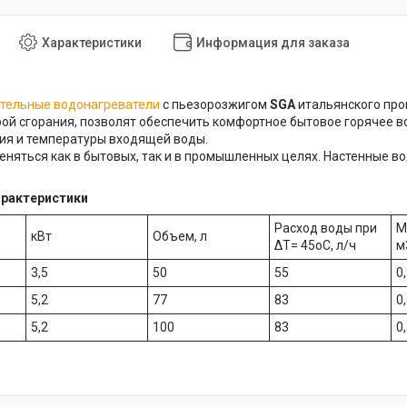
Характеристики
Информация для заказа
тельные водонагреватели
с пьезорозжигом
SGA
итальянского прои
ой сгорания, позволят обеспечить комфортное бытовое горячее 
ия и температуры входящей воды.
еняться как в бытовых, так и в промышленных целях. Настенные во
арактеристики
Расход воды при
М
кВт
Объем, л
∆T= 45oC, л/ч
м
3,5
50
55
0
5,2
77
83
0
5,2
100
83
0