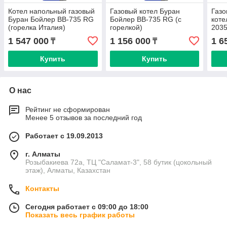
Котел напольный газовый
Газовый котел Буран
Газо
Буран Бойлер BB-735 RG
Бойлер BB-735 RG (с
коте
(горелка Италия)
горелкой)
2035
1 547 000
1 156 000
1 6
₸
₸
Купить
Купить
О нас
Рейтинг не сформирован
Менее 5 отзывов за последний год
Работает с 19.09.2013
г. Алматы
Розыбакиева 72а, ТЦ "Саламат-3", 58 бутик (цокольный
этаж), Алматы, Казахстан
Контакты
Сегодня работает с 09:00 до 18:00
Показать весь график работы