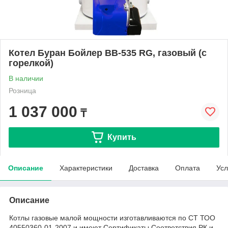
Котел Буран Бойлер BB-535 RG, газовый (с
горелкой)
В наличии
Розница
1 037 000
₸
Купить
Описание
Характеристики
Доставка
Оплата
Усл
Описание
Котлы газовые малой мощности изготавливаются по СТ ТОО
40550360-01-2007 и имеют Сертификаты Соответствия РК и