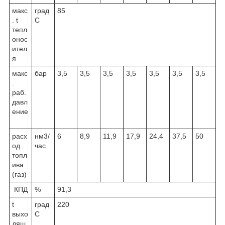
макс
град
85
. t
С
тепл
онос
ител
я
макс
бар
3,5
3,5
3,5
3,5
3,5
3,5
3,5
.
раб.
давл
ение
расх
нм
3
/
6
8,9
11,9
17,9
24,4
37,5
50
од
час
топл
ива
(газ)
КПД
%
91,3
t
град
220
выхо
С
дящ