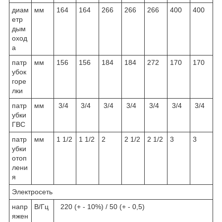
диам
мм
164
164
266
266
266
400
400
етр
дым
оход
а
патр
мм
156
156
184
184
272
170
170
убок
горе
лки
патр
мм
3/4
3/4
3/4
3/4
3/4
3/4
3/4
убки
ГВС
патр
мм
1 1/2
1 1/2
2
2 1/2
2 1/2
3
3
убки
отоп
лени
я
Электросеть
напр
В/Гц
220 (+ - 10%) / 50 (+ - 0,5)
яжен