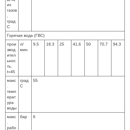
их
газов
,
град
С
Горячая вода (ГВС)
прои
л/
9,5
18,3
25
41,6
50
70,7
94,3
звод
мин
ител
ьнос
ть,
t=45
макс
град
55
.
С
темп
ерат
ура
воды
макс
бар
6
.
рабо