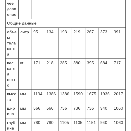
чее
давл
ение
Общие данные
объе
литр
95
134
193
219
267
373
391
м
тела
котл
а
вес
кг
171
218
285
380
395
684
717
котл
а,
нетт
о
высо
мм
1134
1386
1386
1590
1675
1936
2017
та
шир
мм
566
566
736
736
736
940
1060
ина
глуб
мм
780
780
1105
1105
1151
940
1060
ина