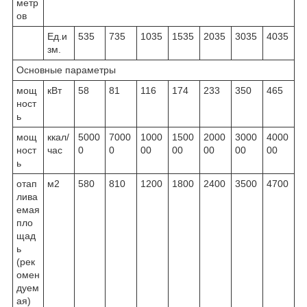
метр
ов
Ед.и
535
735
1035
1535
2035
3035
4035
зм.
Основные параметры
мощ
кВт
58
81
116
174
233
350
465
ност
ь
мощ
ккал/
5000
7000
1000
1500
2000
3000
4000
ност
час
0
0
00
00
00
00
00
ь
отап
м
2
580
810
1200
1800
2400
3500
4700
лива
емая
пло
щад
ь
(рек
омен
дуем
ая)