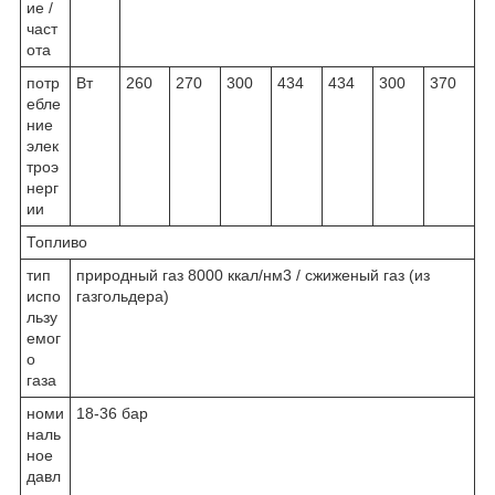
ие /
част
ота
потр
Вт
260
270
300
434
434
300
370
ебле
ние
элек
троэ
нерг
ии
Топливо
тип
природный газ 8000 ккал/нм3 / сжиженый газ (из
испо
газгольдера)
льзу
емог
о
газа
номи
18-36 бар
наль
ное
давл