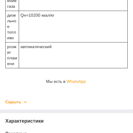
ение
газа
дизе
Qн=10200 ккал/кг
льно
е
топл
иво
розж
автоматический
иг
плам
ени
Мы есть в
WhatsApp
Скрыть
Характеристики