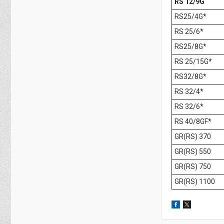
RS 12/9G
RS25/4G*
RS 25/6*
RS25/8G*
RS 25/15G*
RS32/8G*
RS 32/4*
RS 32/6*
RS 40/8GF*
GR(RS) 370
GR(RS) 550
GR(RS) 750
GR(RS) 1100