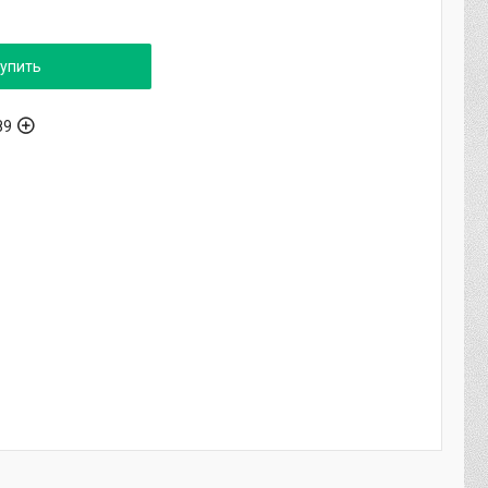
упить
89