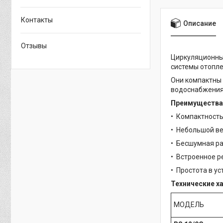
Контакты
Описание
Отзывы
Циркуляционны
системы отопле
Они компактны 
водоснабжения 
Преимущества
• Компактност
• Небольшой в
• Бесшумная р
• Встроенное р
• Простота в у
Технические х
МОДЕЛЬ