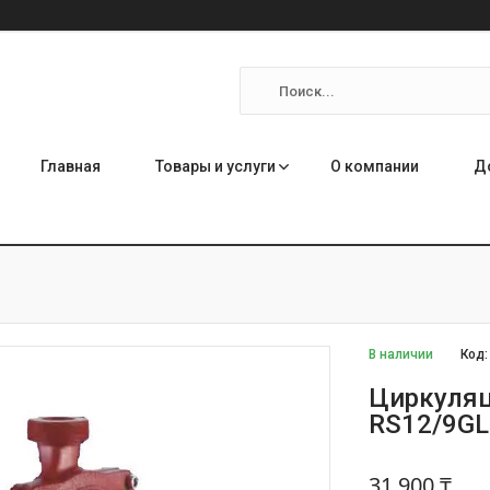
Главная
Товары и услуги
О компании
Д
В наличии
Код
Циркуляц
RS12/9GL
31 900 ₸