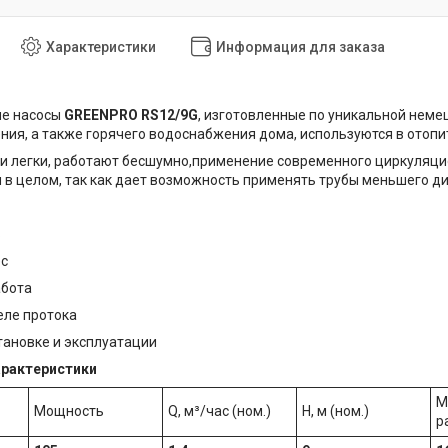
Характеристики
Информация для заказа
е насосы
GREENPRO RS12/9G
, изготовленные по уникальной нем
ния, а также горячего водоснабжения дома, используются в отоп
и легки, работают бесшумно,применение современного циркуляци
в целом, так как дает возможность применять трубы меньшего д
ь
ес
абота
еле протока
становке и эксплуатации
арактеристики
М
Мощность
Q, м³/час (ном.)
Н, м (ном.)
р