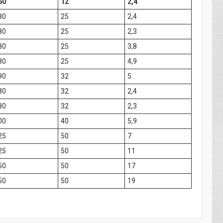
60
12
2,4
80
25
2,4
80
25
2,3
80
25
3,8
80
25
4,9
90
32
5
80
32
2,4
80
32
2,3
00
40
5,9
25
50
7
25
50
11
50
50
17
50
50
19