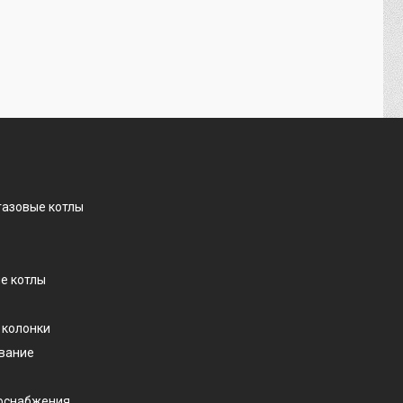
газовые котлы
е котлы
 колонки
ование
доснабжения