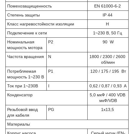
Помехозащищенность
EN 61000-6-2
Степень защиты
IP 44
Класс нагревостойкости изоляции
H
Подключение к сети
1~230 В, 50 Гц
Номинальная
P
2
90 W
мощность мотора
Частота вращения
N
1800 / 2300 / 2600
об/мин
Потребляемая
P
1
120 / 175 / 195 Вт
мощность 1~230 В
Ток при 1~230В
I
0,62 / 0,87 / 0,93 A
Конденсатор
5,0 мкФ / 400 VDB
мкФ/VDB
Резьбовой ввод
PG
1x13,5
для кабеля
Материалы
Корпус насоса
Серый чугун (EN-