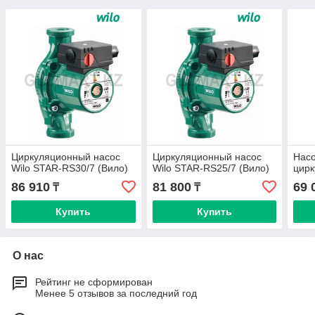
Циркуляционный насос
Циркуляционный насос
Насо
Wilo STAR-RS30/7 (Вило)
Wilo STAR-RS25/7 (Вило)
цирк
86 910
81 800
69 
₸
₸
Купить
Купить
О нас
Рейтинг не сформирован
Менее 5 отзывов за последний год