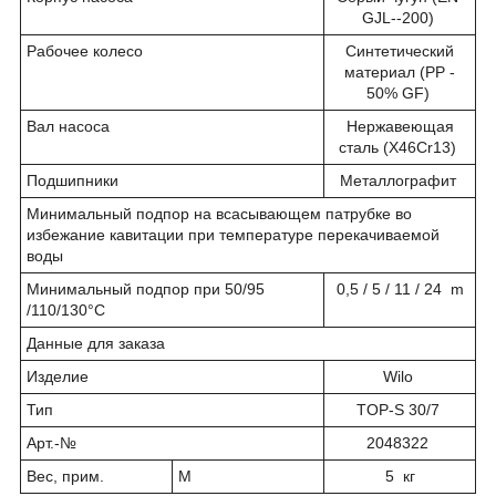
GJL--200)
Рабочее колесо
Синтетический
материал (PP -
50% GF)
Вал насоса
Нержавеющая
сталь (X46Cr13)
Подшипники
Металлографит
Минимальный подпор на всасывающем патрубке во
избежание кавитации при температуре перекачиваемой
воды
Минимальный подпор при 50/95
0,5 / 5 / 11 / 24 m
/110/130°C
Данные для заказа
Изделие
Wilo
Тип
TOP-S 30/7
Арт.-№
2048322
Вес, прим.
M
5 кг