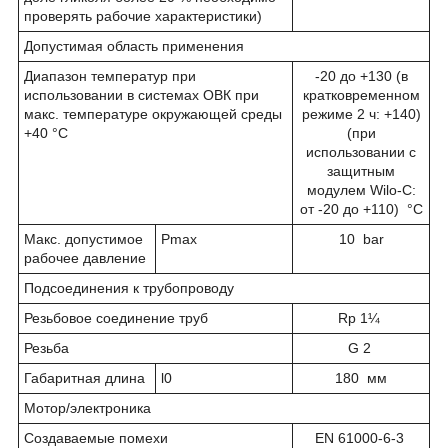
проверять рабочие характеристики)
Допустимая область применения
Диапазон температур при
-20 до +130 (в
использовании в системах ОВК при
кратковременном
макс. температуре окружающей среды
режиме 2 ч: +140)
+40 °C
(при
использовании с
защитным
модулем Wilo-C:
от -20 до +110) °C
Макс. допустимое
P
max
10 bar
рабочее давление
Подсоединения к трубопроводу
Резьбовое соединение труб
Rp 1¼
Резьба
G 2
Габаритная длина
l
0
180 мм
Мотор/электроника
Создаваемые помехи
EN 61000-6-3