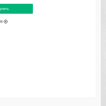
упить
89