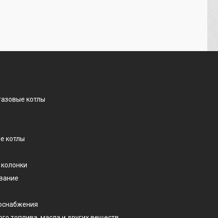
газовые котлы
е котлы
 колонки
ование
доснабжения
ого топлива, масла и других веществ