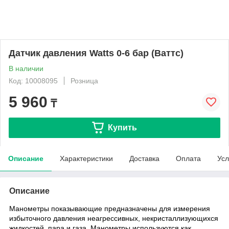
Датчик давления Watts 0-6 бар (Ваттс)
В наличии
Код: 10008095
Розница
5 960
₸
Купить
Описание
Характеристики
Доставка
Оплата
Усл
Описание
Манометры показывающие предназначены для измерения
избыточного давления неагрессивных, некристаллизующихся
жидкостей, пара и газа. Манометры используются как