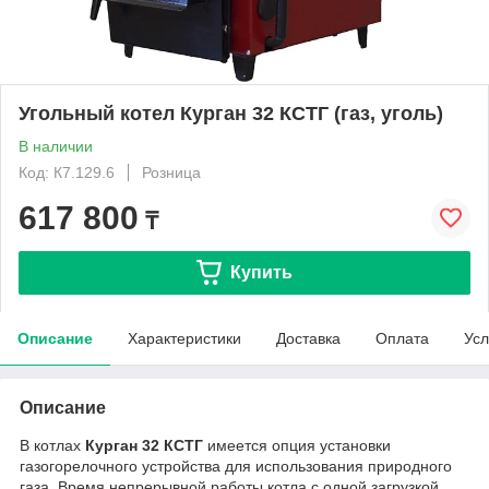
Угольный котел Курган 32 КСТГ (газ, уголь)
В наличии
Код: К7.129.6
Розница
617 800
₸
Купить
Описание
Характеристики
Доставка
Оплата
Усл
Описание
В котлах
Курган 32 КСТГ
имеется опция установки
газогорелочного устройства для использования природного
газа. Время непрерывной работы котла с одной загрузкой