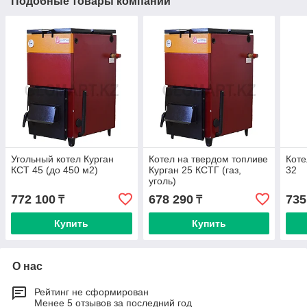
Подобные товары компании
Угольный котел Курган
Котел на твердом топливе
Коте
КСТ 45 (до 450 м2)
Курган 25 КСТГ (газ,
32
уголь)
772 100
678 290
735
₸
₸
Купить
Купить
О нас
Рейтинг не сформирован
Менее 5 отзывов за последний год