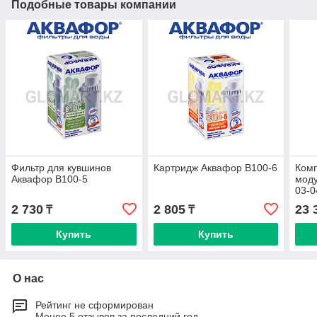
Подобные товары компании
Фильтр для кувшинов
Картридж Аквафор B100-6
Ком
Аквафор B100-5
моду
03-0
2 730
2 805
23 
₸
₸
Купить
Купить
О нас
Рейтинг не сформирован
Менее 5 отзывов за последний год