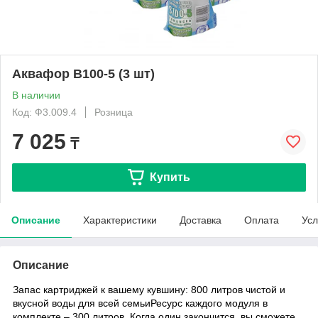
Аквафор B100-5 (3 шт)
В наличии
Код: Ф3.009.4
Розница
7 025
₸
Купить
Описание
Характеристики
Доставка
Оплата
Усл
Описание
Запас картриджей к вашему кувшину: 800 литров чистой и
вкусной воды для всей семьи
Ресурс каждого модуля в
комплекте – 300 литров. Когда один закончится, вы сможете