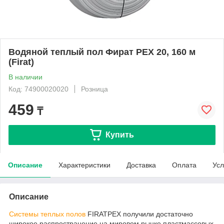
Водяной теплый пол Фират PEX 20, 160 м
(Firat)
В наличии
Код: 74900020020
Розница
459
₸
Купить
Описание
Характеристики
Доставка
Оплата
Усл
Описание
Системы теплых полов
FIRATPEX получили достаточно
широкое распространение на мировом рынке пластмассовых