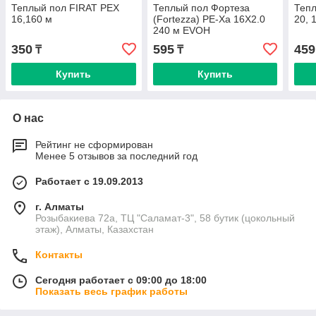
Теплый пол FIRAT PEX
Теплый пол Фортеза
Тепл
16,160 м
(Fortezza) PE-Xa 16X2.0
20, 
240 м EVOH
350
595
459
₸
₸
Купить
Купить
О нас
Рейтинг не сформирован
Менее 5 отзывов за последний год
Работает с 19.09.2013
г. Алматы
Розыбакиева 72а, ТЦ "Саламат-3", 58 бутик (цокольный
этаж), Алматы, Казахстан
Контакты
Сегодня работает с 09:00 до 18:00
Показать весь график работы