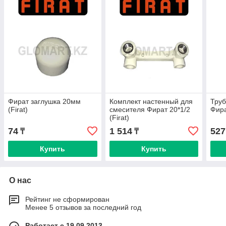
Фират заглушка 20мм
Комплект настенный для
Тру
(Firat)
смесителя Фират 20*1/2
Фира
(Firat)
74
1 514
527
₸
₸
Купить
Купить
О нас
Рейтинг не сформирован
Менее 5 отзывов за последний год
Работает с 19.09.2013