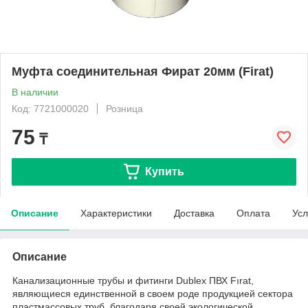
Муфта соединительная Фират 20мм (Firat)
В наличии
Код: 7721000020
Розница
75
₸
Купить
Описание
Характеристики
Доставка
Оплата
Усл
Описание
Канализационные трубы и фитинги Dublex ПВХ Fırat,
являющиеся единственной в своем роде продукцией сектора
пластмассовых труб, благодаря своей экологической