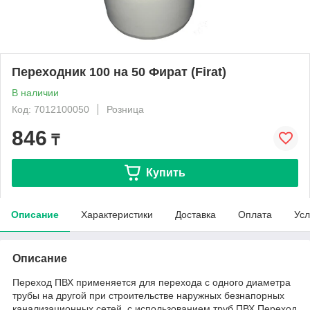
Переходник 100 на 50 Фират (Firat)
В наличии
Код: 7012100050
Розница
846
₸
Купить
Описание
Характеристики
Доставка
Оплата
Усл
Описание
Переход ПВХ применяется для перехода с одного диаметра
трубы на другой при строительстве наружных безнапорных
канализационных сетей, с использованием труб ПВХ.Переход