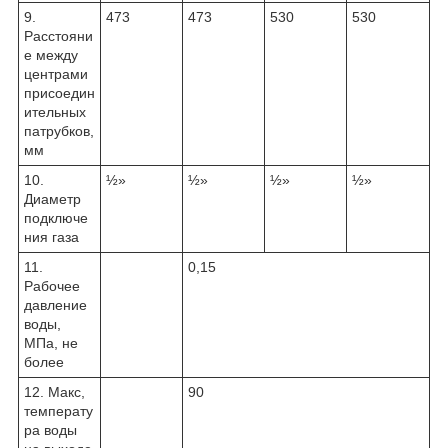
9.
473
473
530
530
Расстояни
е между
центрами
присоедин
ительных
патрубков,
мм
10.
½»
½»
½»
½»
Диаметр
подключе
ния газа
11.
0,15
Рабочее
давление
воды,
МПа, не
более
12. Макс,
90
температу
ра воды