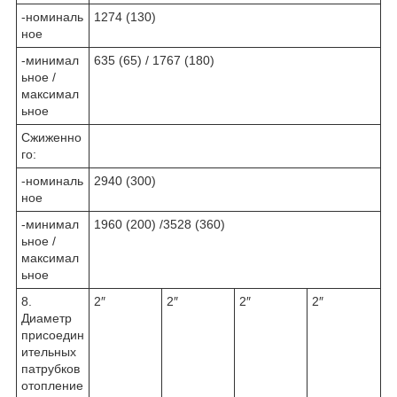
-номиналь
1274 (130)
ное
-минимал
635 (65) / 1767 (180)
ьное /
максимал
ьное
Сжиженно
го:
-номиналь
2940 (300)
ное
-минимал
1960 (200) /3528 (360)
ьное /
максимал
ьное
8.
2″
2″
2″
2″
Диаметр
присоедин
ительных
патрубков
отопление