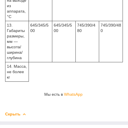
на выходе
из
аппарата,
°С
13.
645/345/5
645/345/5
745/390/4
745/390/48
Габариты
00
00
80
0
размеры,
мм —
высота/
ширина/
глубина
14. Масса,
не более
кг
Мы есть в
WhatsApp
Скрыть