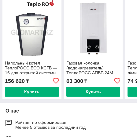
Напольный котел
Газовая колонка
Газо
ТеплоРОСС ECO КСГВ —
(водонагреватель)
Теп
16 для открытой системы
ТеплоРОСС АПВГ-24М
л/ми
156 620
63 300
74 
₸
₸
Купить
Купить
О нас
Рейтинг не сформирован
Менее 5 отзывов за последний год