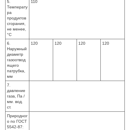
5.
110
Температу
ра
продуктов
сгорания,
не менее,
°С
6.
120
120
120
120
Наружный
диаметр
газоотвод
ящего
патрубка,
мм
7.
давление
газа, Па /
мм. вод.
ст.
Природног
о по ГОСТ
5542-87: