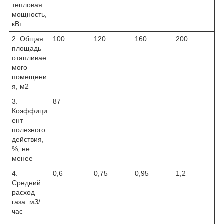
тепловая
мощность,
кВт
2. Общая
100
120
160
200
площадь
отапливае
мого
помещени
я, м2
3.
87
Коэффици
ент
полезного
действия,
%, не
менее
4.
0,6
0,75
0,95
1,2
Средний
расход
газа: мЗ/
час