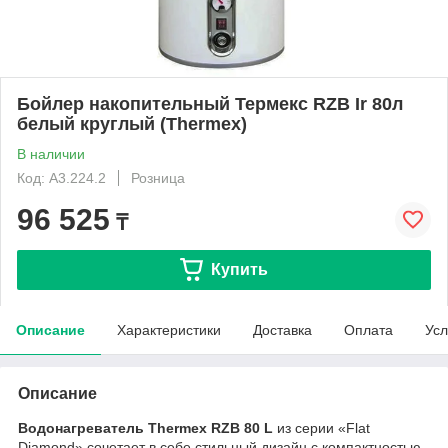
Бойлер накопительный Термекс RZB Ir 80л
белый круглый (Thermex)
В наличии
Код: А3.224.2
Розница
96 525
₸
Купить
Описание
Характеристики
Доставка
Оплата
Усл
Описание
Водонагреватель Thermex RZB 80 L
из серии «Flat
Diamond» сочетает в себе стильный дизайн с компактностью