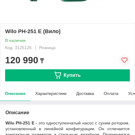
Wilo PH-251 E (Вило)
В наличии
Код: 3125126
Розница
120 990
₸
Купить
Описание
Характеристики
Доставка
Оплата
Усл
Описание
Wilo PH-251 E -
это одноступенчатый насос с сухим ротором,
установленный в линейной конфигурации. Он отличается
компактным размером и стильным дизайном. Применяется