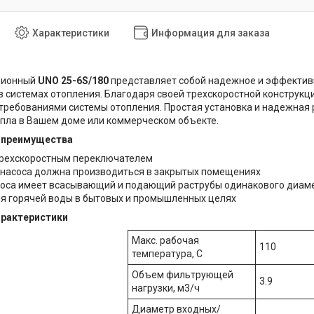
Характеристики
Информация для заказа
ционный
UNO 25-6S/180
представляет собой надежное и эффектив
в системах отопления. Благодаря своей трехскоростной конструкци
 требованиями системы отопления. Простая установка и надежная
пла в Вашем доме или коммерческом объекте.
 преимущества
рехскоростным переключателем
 насоса должна производиться в закрытых помещениях
соса имеет всасывающий и подающий раструбы одинакового диам
я горячей воды в бытовых и промышленных целях
арактеристики
Макс. рабочая
110
температура, С
Объем фильтрующей
3.9
нагрузки, м3/ч
Диаметр входных/