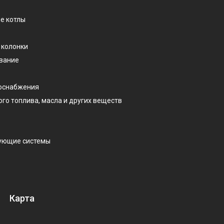
е котлы
 колонки
ование
доснабжения
ого топлива, масла и других веществ
рующие системы
Карта