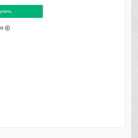
упить
89