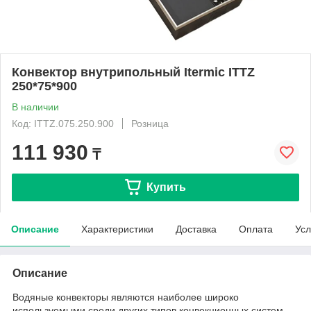
Конвектор внутрипольный Itermic ITTZ
250*75*900
В наличии
Код: ITTZ.075.250.900
Розница
111 930
₸
Купить
Описание
Характеристики
Доставка
Оплата
Усл
Описание
Водяные конвекторы являются наиболее широко
используемыми среди других типов конвекционных систем