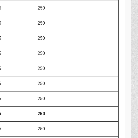
5
250
5
250
5
250
5
250
5
250
5
250
5
250
5
250
5
250