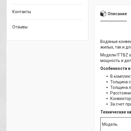
Контакты
Описание
Отзывы
Водяные конвек
жилых, так и д
Модели ITTBZ о
мощность и де
Особенности и
В комплек
Толщина с
Толщина л
Расстояни
Конвектор
За счет п
Технические х
Модель