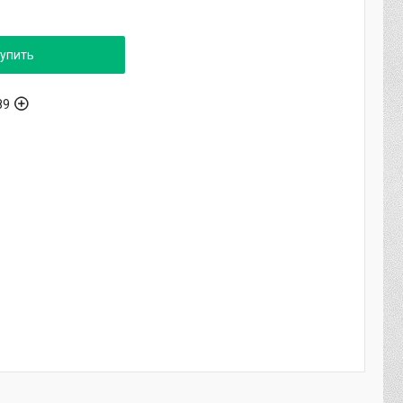
упить
89