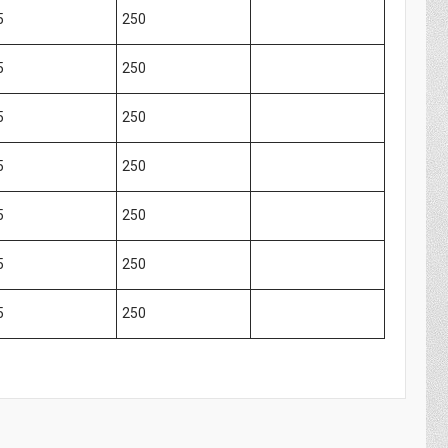
5
250
5
250
5
250
5
250
5
250
5
250
5
250