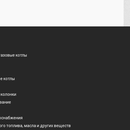
газовые котлы
е котлы
 колонки
ование
доснабжения
ого топлива, масла и других веществ