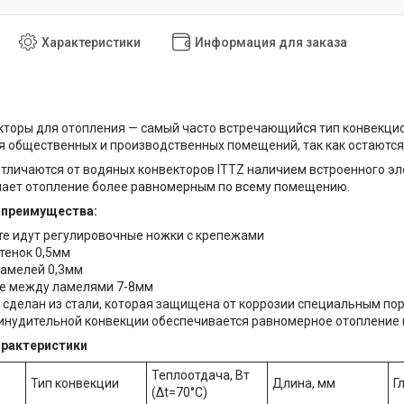
Характеристики
Информация для заказа
торы для отопления — самый часто встречающийся тип конвекцио
ля общественных и производственных помещений, так как остаютс
тличаются от водяных конвекторов ITTZ наличием встроенного эл
лает отопление более равномерным по всему помещению.
 преимущества:
те идут регулировочные ножки с крепежами
тенок 0,5мм
амелей 0,3мм
е между ламелями 7-8мм
 сделан из стали, которая защищена от коррозии специальным п
ринудительной конвекции обеспечивается равномерное отоплени
арактеристики
Теплоотдача, Вт
Тип конвекции
Длина, мм
Г
(Δt=70°C)