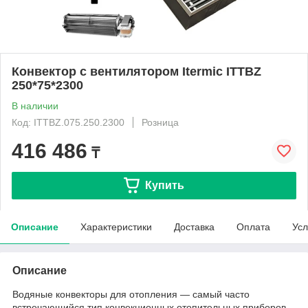
Конвектор с вентилятором Itermic ITTBZ
250*75*2300
В наличии
Код: ITTBZ.075.250.2300
Розница
416 486
₸
Купить
Описание
Характеристики
Доставка
Оплата
Усл
Описание
Водяные конвекторы для отопления — самый часто
встречающийся тип конвекционных отопительных приборов.