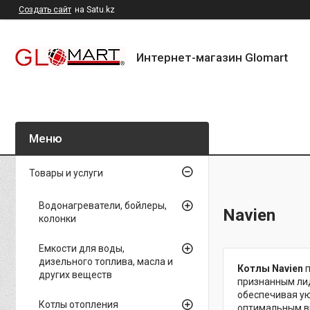
Создать сайт
на Satu.kz
Интернет-магазин Glomart
Товары и услуги
Водонагреватели, бойлеры,
Navien
колонки
Емкости для воды,
дизельного топлива, масла и
Котлы Navien
п
других веществ
признанным лид
обеспечивая ую
Котлы отопления
оптимальным вы