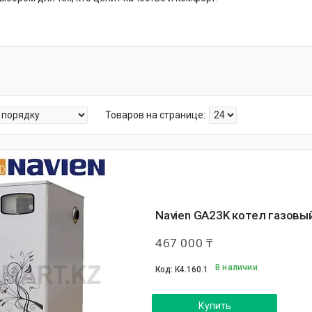
Navien GA23K котел газовы
467 000 ₸
В наличии
К4.160.1
Купить