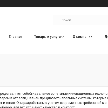
Главная
Товары и услуги
О компании
Д
редставляют собой идеальное сочетание инновационных технолог
ером в отрасли, Навьен предлагает напольные системы, которые
т и тепло. Они разработаны с учетом современных требований к э
бором для тех, кто ценит качество и комфорт.