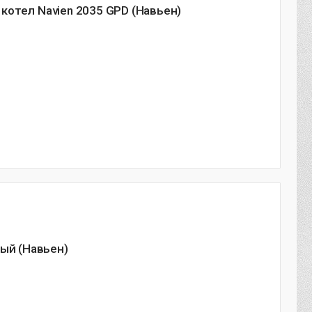
отел Navien 2035 GPD (Навьен)
вый (Навьен)