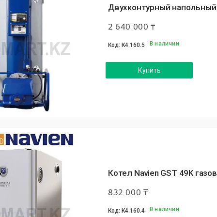
Двухконтурный напольный к
2 640 000 ₸
В наличии
К4.160.5
Купить
Котел Navien GST 49K газо
832 000 ₸
В наличии
К4.160.4