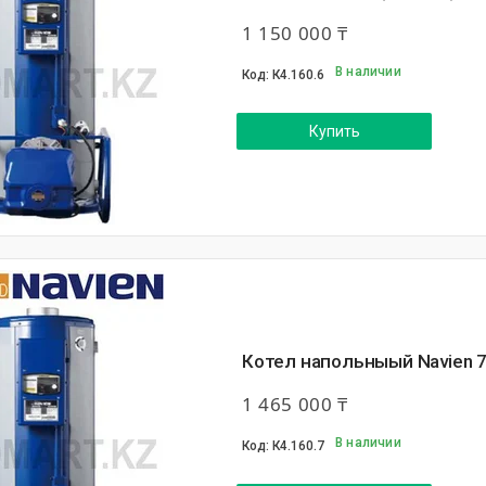
1 150 000 ₸
В наличии
К4.160.6
Купить
Котел напольныый Navien 7
1 465 000 ₸
В наличии
К4.160.7