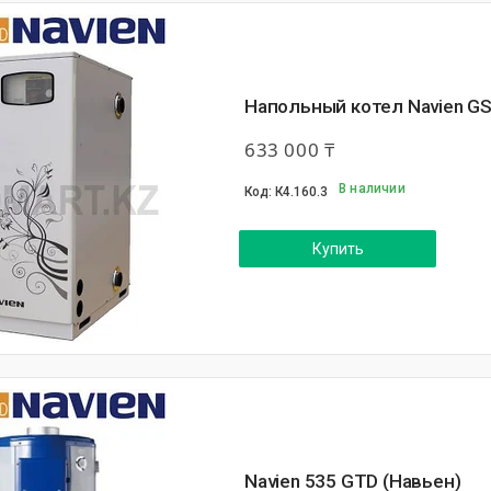
Напольный котел Navien G
633 000 ₸
В наличии
К4.160.3
Купить
Navien 535 GTD (Навьен)