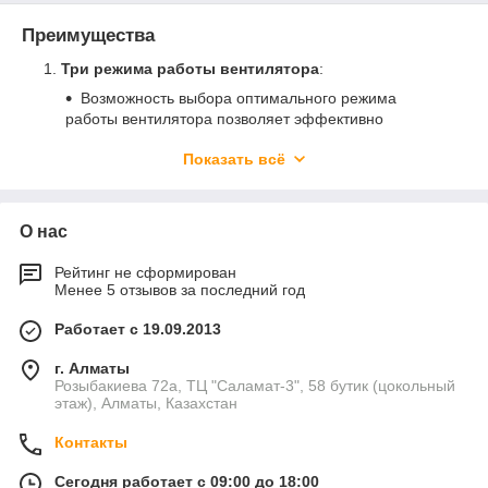
Преимущества
Три режима работы вентилятора
:
Возможность выбора оптимального режима
работы вентилятора позволяет эффективно
управлять температурой в помещении и снижать
Показать всё
энергозатраты.
Прочный корпус
:
Корпус тепловентилятора изготовлен из
О нас
долговечного промышленного пластика, который
не требует специального ухода и консервации,
Рейтинг не сформирован
обеспечивая долгий срок службы устройства.
Менее 5 отзывов за последний год
Возможность работы в режиме охлаждения
:
Работает с 19.09.2013
Летом устройство может использоваться для
охлаждения помещений, что делает его
г. Алматы
универсальным и многофункциональным.
Розыбакиева 72а, ТЦ "Саламат-3", 58 бутик (цокольный
этаж), Алматы, Казахстан
Индивидуальная регулировка каждой ламели
:
Возможность настройки каждой ламели
Контакты
позволяет направлять поток воздуха в нужном
направлении, обеспечивая равномерное
Сегодня работает с 09:00 до 18:00